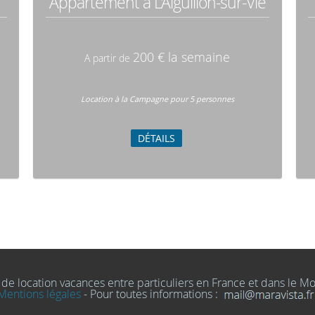
Appartement à L'Aiguillon-sur-Vie
200 € la semaine
A partir de
Location à la Campagne pour 5 personnes
DÉTAILS
 de location vacances entre particuliers en France et dans le 
Mentions légales
- Pour toutes informations :