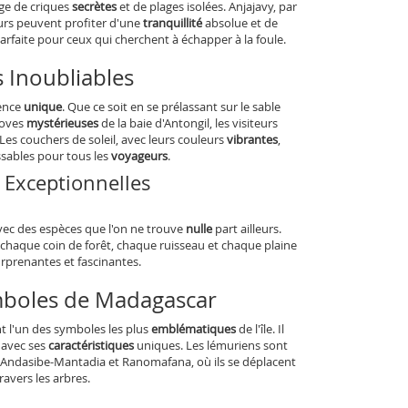
ge de criques
secrètes
et de plages isolées. Anjajavy, par
eurs peuvent profiter d'une
tranquillité
absolue et de
arfaite pour ceux qui cherchent à échapper à la foule.
 Inoubliables
ence
unique
. Que ce soit en se prélassant sur le sable
roves
mystérieuses
de la baie d'Antongil, les visiteurs
 Les couchers de soleil, avec leurs couleurs
vibrantes
,
ssables pour tous les
voyageurs
.
 Exceptionnelles
vec des espèces que l'on ne trouve
nulle
part ailleurs.
 chaque coin de forêt, chaque ruisseau et chaque plaine
rprenantes et fascinantes.
mboles de Madagascar
 l'un des symboles les plus
emblématiques
de l'île. Il
 avec ses
caractéristiques
uniques. Les lémuriens sont
ndasibe-Mantadia et Ranomafana, où ils se déplacent
ravers les arbres.