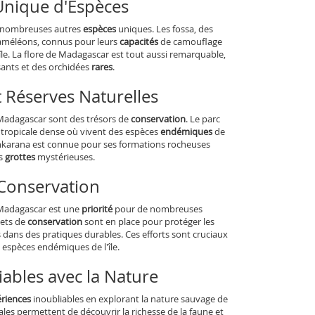
Unique d'Espèces
de nombreuses autres
espèces
uniques. Les fossa, des
 caméléons, connus pour leurs
capacités
de camouflage
l'île. La flore de Madagascar est tout aussi remarquable,
ants et des orchidées
rares
.
 Réserves Naturelles
 Madagascar sont des trésors de
conservation
. Le parc
 tropicale dense où vivent des espèces
endémiques
de
'Ankarana est connue pour ses formations rocheuses
es
grottes
mystérieuses.
 Conservation
 Madagascar est une
priorité
pour de nombreuses
jets de
conservation
sont en place pour protéger les
s dans des pratiques durables. Ces efforts sont cruciaux
 espèces endémiques de l'île.
ables avec la Nature
riences
inoubliables en explorant la nature sauvage de
cales permettent de découvrir la richesse de la faune et