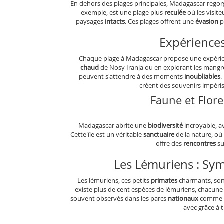
En dehors des plages principales, Madagascar regor
exemple, est une plage plus
reculée
où les visit
paysages
intacts
. Ces plages offrent une
évasion
p
Expériences
Chaque plage à Madagascar propose une expéri
chaud
de Nosy Iranja ou en explorant les mang
peuvent s'attendre à des moments
inoubliables
.
créent des souvenirs impéri
Faune et Flore
Madagascar abrite une
biodiversité
incroyable, a
Cette île est un véritable
sanctuaire
de la nature, où
offre des
rencontres
su
Les Lémuriens : Sy
Les lémuriens, ces petits
primates
charmants, sont
existe plus de cent espèces de lémuriens, chacune
souvent observés dans les parcs
nationaux
comme A
avec grâce à t