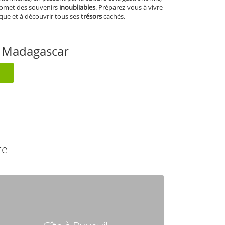
omet des souvenirs
inoubliables
. Préparez-vous à vivre
ique et à découvrir tous ses
trésors
cachés.
 à Madagascar
re