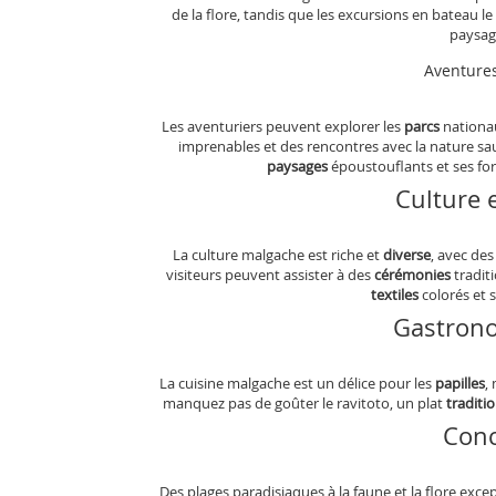
de la flore, tandis que les excursions en bateau l
paysag
Aventures
Les aventuriers peuvent explorer les
parcs
nationau
imprenables et des rencontres avec la nature sau
paysages
époustouflants et ses f
Culture e
La culture malgache est riche et
diverse
, avec des
visiteurs peuvent assister à des
cérémonies
traditi
textiles
colorés et s
Gastrono
La cuisine malgache est un délice pour les
papilles
,
manquez pas de goûter le ravitoto, un plat
traditi
Conc
Des plages paradisiaques à la faune et la flore exce