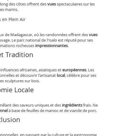
e long des côtes offrent des
vues
spectaculaires sur les
es marins.
 en Plein Air
x de Madagascar, où les randonnées offrent des
vues
vage. Le parc national de l'Isalo est réputé pour ses
ormations rocheuses
impressionnantes
.
t Tradition
 influences africaines, asiatiques et
européennes
. Les
onnelles et découvrir l'artisanat
local
, célèbre pour ses
es sculptures sur bois.
mie Locale
 mêlant des saveurs uniques et des
ingrédients
frais. Ne
onnel
à base de feuilles de manioc et de viande de porc.
lusion
ptionnelles, en passant par la culture et la gastronomie,