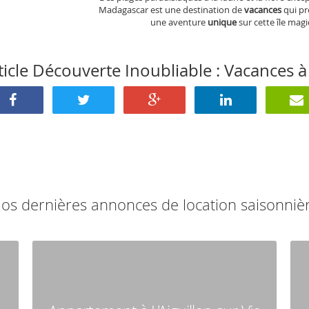
Madagascar est une destination de
vacances
qui pr
une aventure
unique
sur cette île mag
rticle Découverte Inoubliable : Vacances
os dernières annonces de location saisonniè