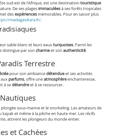
ôte sud-est de l'Afrique, est une destination
touristique
nature. De ses plages
immaculées
à ses forêts tropicales
omet des
expériences
mémorables. Pour en savoir plus
tps://madagasikara.fr/
.
radisiaques
eur sable blanc et leurs eaux
turquoises
. Parmi les
e distingue par son
charme
et son
authenticité
.
aradis Terrestre
éciée
pour son ambiance
détendue
et ses activités
e aux
parfums
, offre une
atmosphère
enchanteresse,
nt à se
détendre
et à se ressourcer.
s Nautiques
 plongée sous-marine et le snorkeling. Les amateurs de
u kayak et même à la pêche en haute mer. Les récifs
te, attirent les plongeurs du monde entier.
mes et Cachées