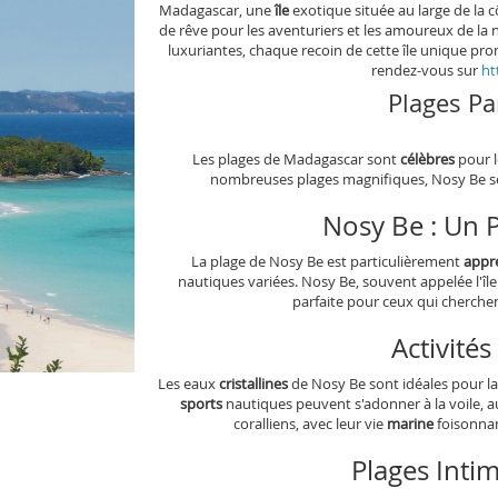
Madagascar, une
île
exotique située au large de la c
de rêve pour les aventuriers et les amoureux de la 
luxuriantes, chaque recoin de cette île unique pr
rendez-vous sur
ht
Plages Pa
Les plages de Madagascar sont
célèbres
pour l
nombreuses plages magnifiques, Nosy Be s
Nosy Be : Un P
La plage de Nosy Be est particulièrement
appr
nautiques variées. Nosy Be, souvent appelée l'îl
parfaite pour ceux qui cherche
Activité
Les eaux
cristallines
de Nosy Be sont idéales pour la
sports
nautiques peuvent s'adonner à la voile, a
coralliens, avec leur vie
marine
foisonnan
Plages Inti