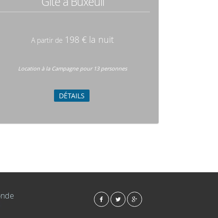
Gîte à Buxeuil
198 € la nuit
A partir de
Location à la Campagne pour 13 personnes
DÉTAILS
Monde