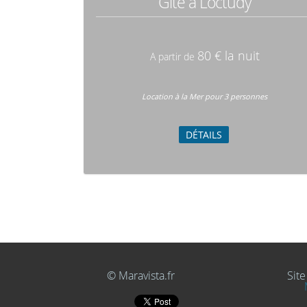
Gîte à Loctudy
80 € la nuit
A partir de
Location à la Mer pour 3 personnes
DÉTAILS
© Maravista.fr
Site