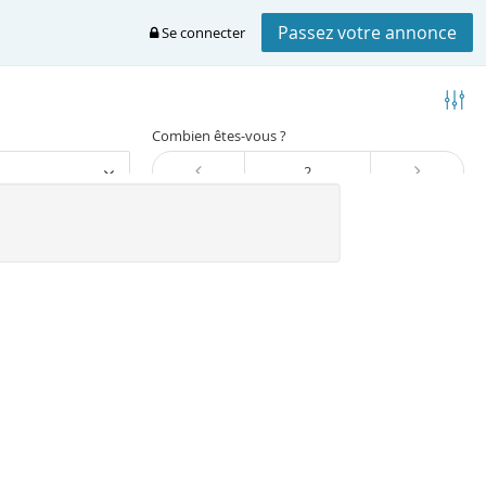
Passez votre annonce
Se connecter
Combien êtes-vous ?
Trier
egion-flamande
Flandre-occidentale
Blankenberge et alentours
lankenberge
dant à votre recherche