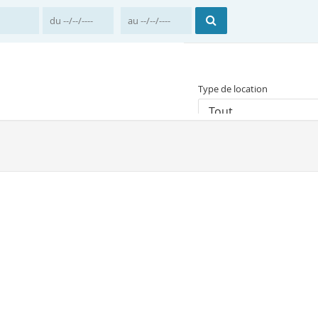
Type de location
Tout
Prix moyen par nuit
Accueil
Belgique
R
Location vacances B
Il y a 1 résultat correspon