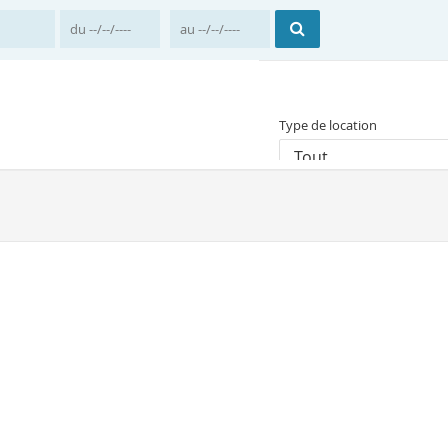
Type de location
Tout
Prix moyen par nuit
Accueil
France
Pro
Location vacances Le-
Il y a 1 résultat correspon