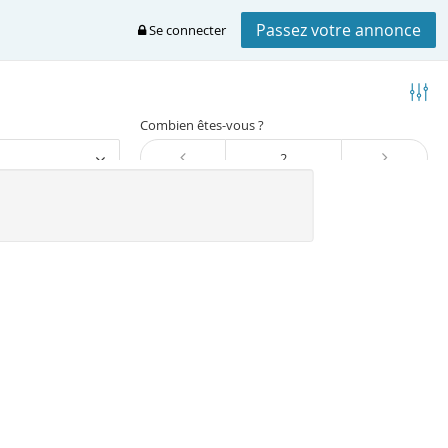
Passez votre annonce
Se connecter
Combien êtes-vous ?
Trier
vence-alpes-cote-d-azur
Var
Le-castellet et alentours
castellet
dant à votre recherche