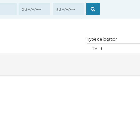
Type de location
Tout
Prix moyen par nuit
Accueil
France
Pro
Location vacances P
Il y a 1 résultat correspon