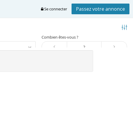
Passez votre annonce
Se connecter
Combien êtes-vous ?
Trier
vence-alpes-cote-d-azur
Var
Port-grimaud et alentours
ort-grimaud
dant à votre recherche