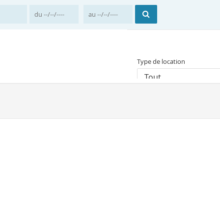
Type de location
Tout
Prix moyen par nuit
Accueil
France
Pro
Location vacances Six
Il y a 1 résultat correspon