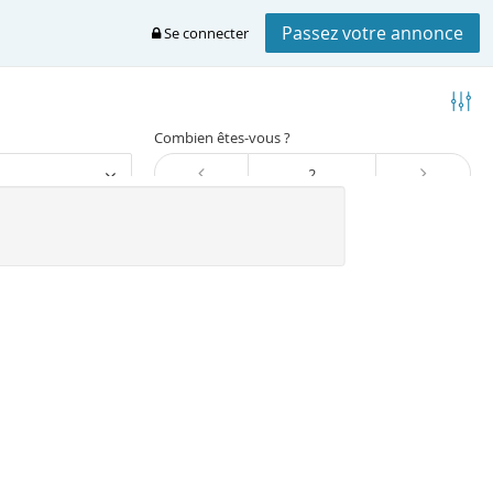
Passez votre annonce
Se connecter
Combien êtes-vous ?
Trier
vence-alpes-cote-d-azur
Var
Six-fours-les-plages et alentours
-fours-les-plages
dant à votre recherche