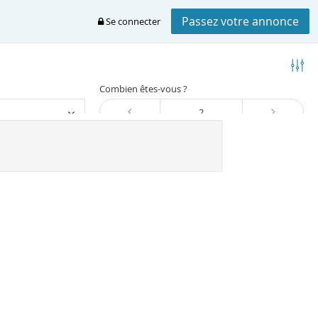
Passez votre annonce
Se connecter
Combien êtes-vous ?
Trier
Location vacances Port-louis
Pointe-a-pitre
Port-louis
dant à votre recherche