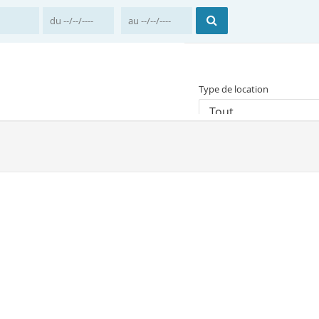
Type de location
Tout
Prix moyen par nuit
Accueil
Guadeloupe
Il y a 1 résultat correspon