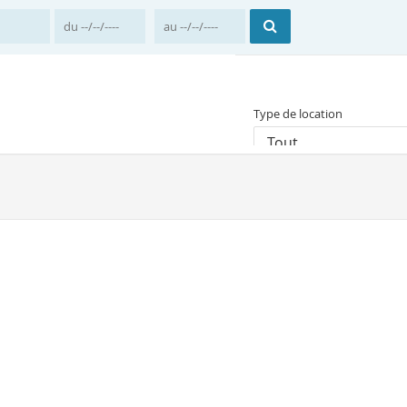
Type de location
Tout
Prix moyen par nuit
Accueil
Maroc
Tan
Il y a 1 résultat correspon