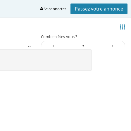
Passez votre annonce
Se connecter
Combien êtes-vous ?
Trier
Location vacances Tanger-tetuan
ger-tetuan
dant à votre recherche